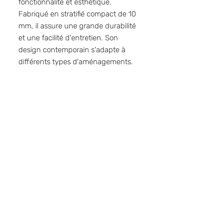
fonctionnalité et esthétique.
Fabriqué en stratifié compact de 10
mm, il assure une grande durabilité
et une facilité d'entretien. Son
design contemporain s'adapte à
différents types d'aménagements.
Téléphone
02 97 61 83 29
| Bureau - Claire
06 80 82 41 64 | WhatsApp (Photos)
06 89 30 38 60
| Pierre-Yves
E-mail
contact@amice-
hpa.fr
Adresse