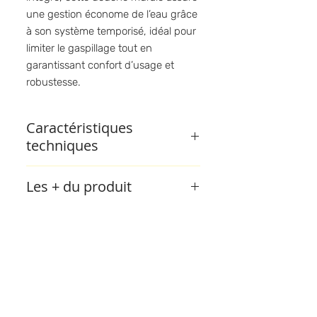
une gestion économe de l’eau grâce
à son système temporisé, idéal pour
limiter le gaspillage tout en
garantissant confort d’usage et
robustesse.
Caractéristiques
techniques
Modèle
: Presto DL 400 SE
Les + du produit
Référence fabricant
: S27400
Fonction
: douche murale
Réduction de la consommation
temporisée
d’eau
Robinet d’arrêt droit intégré
Haute résistance à l’usage intensif
Temporisation automatique
:
Simplicité d’entretien
fermeture progressive après
Marque Presto reconnue en
quelques secondes
Téléphone
collectivité
Raccordement
: ½"
Produit conforme aux exigences
02 97 61 83 29
| Bureau - Claire
Installation murale