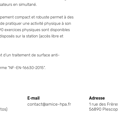
Pré-requis infra à la
isateurs en simultané.
construction d'une d
Longueur (m)
prescriptions du fab
uipement compact et robuste permet à des
 de pratiquer une activité physique à son
Largeur (m)
90 exercices physiques sont disponibles
sposés sur la station (accès libre et
Hauteur (m)
 d'un traitement de surface anti-
norme "NF-EN-16630-2015".
E-mail
Adresse
contact@amice-hpa.fr
1 rue des Frèr
tos)
56890 Plescop