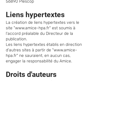
56890 Plescop
Liens hypertextes
La création de liens hypertextes vers le
site "
www.amice-hpa.fr
" est soumis à
l'accord préalable du Directeur de la
publication.
Les liens hypertextes établis en direction
d'autres sites à partir de "www.amice-
hpa.fr" ne sauraient, en aucun cas,
engager la responsabilité du Amice.
Droits d'auteurs
La reproduction ou représentation,
intégrale ou partielle, des pages, des
données et de tout autre élément
constitutif au site, par quelque procédé ou
support que ce soit, est interdite et
constitue sans autorisation de l'éditeur
une contrefaçon.